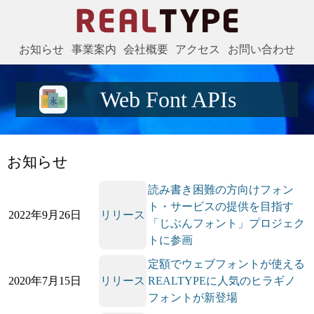
株式会社リ
お知らせ
事業案内
会社概要
アクセス
お問い合わせ
ServiceIcon
Web Font APIs
お知らせ
読み書き困難の方向けフォン
ト・サービスの提供を目指す
2022年9月26日
リリース
「じぶんフォント」プロジェク
トに参画
定額でウェブフォントが使える
2020年7月15日
リリース
REALTYPEに人気のヒラギノ
フォントが新登場